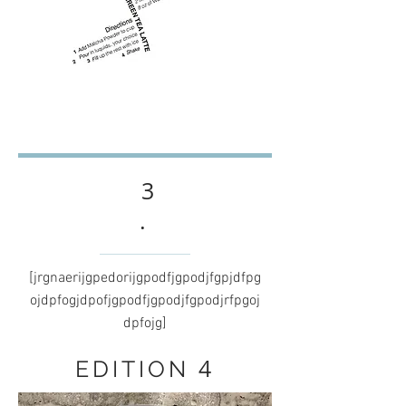
3
.
[jrgnaerijgpedorijgpodfjgpodjfgpjdfpg
ojdpfogjdpofjgpodfjgpodjfgpodjrfpgoj
dpfojg]
4
EDITION