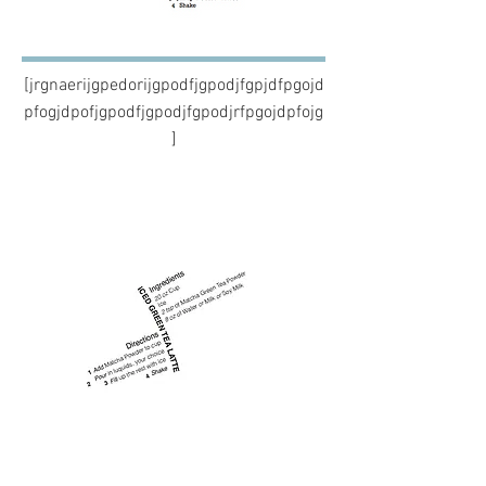
[jrgnaerijgpedorijgpodfjgpodjfgpjdfpgojd
pfogjdpofjgpodfjgpodjfgpodjrfpgojdpfojg
]