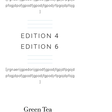
pfogjdpofjgpodfjgpodjfgpodjrfpgojdpfojg
]
4
EDITION
6
EDITION
[jrgnaerijgpedorijgpodfjgpodjfgpjdfpgojd
pfogjdpofjgpodfjgpodjfgpodjrfpgojdpfojg
]