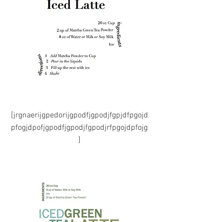
[jrgnaerijgpedorijgpodfjgpodjfgpjdfpgojd
pfogjdpofjgpodfjgpodjfgpodjrfpgojdpfojg
]