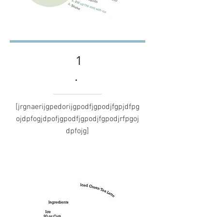
1
.
[jrgnaerijgpedorijgpodfjgpodjfgpjdfpg
ojdpfogjdpofjgpodfjgpodjfgpodjrfpgoj
dpfojg]