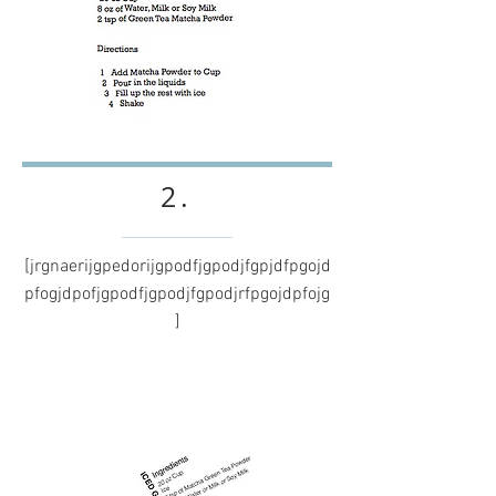
2.
[jrgnaerijgpedorijgpodfjgpodjfgpjdfpgojd
pfogjdpofjgpodfjgpodjfgpodjrfpgojdpfojg
]