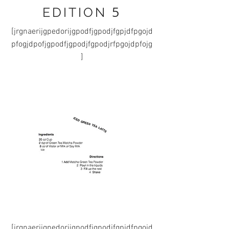
5
EDITION
[jrgnaerijgpedorijgpodfjgpodjfgpjdfpgojd
pfogjdpofjgpodfjgpodjfgpodjrfpgojdpfojg
]
[jrgnaerijgpedorijgpodfjgpodjfgpjdfpgojd