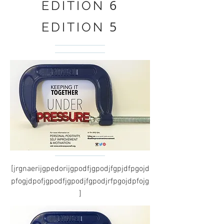
6
EDITION
5
EDITION
[jrgnaerijgpedorijgpodfjgpodjfgpjdfpgojd
pfogjdpofjgpodfjgpodjfgpodjrfpgojdpfojg
]