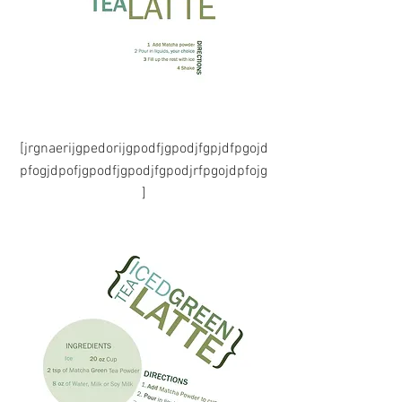
[jrgnaerijgpedorijgpodfjgpodjfgpjdfpgojd
pfogjdpofjgpodfjgpodjfgpodjrfpgojdpfojg
]